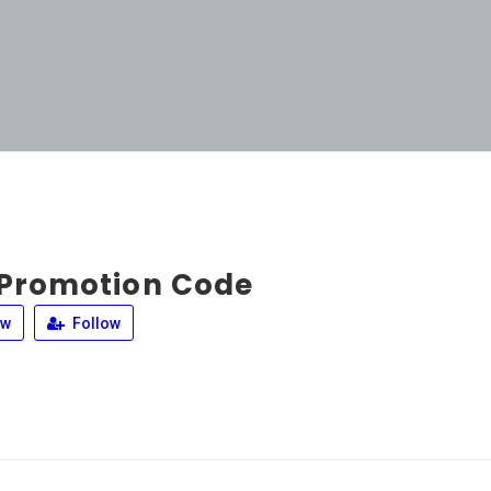
 Promotion Code
ew
Follow