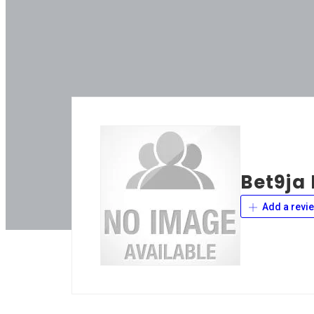
Bet9ja
Add a revi