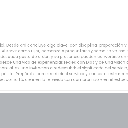
l. Desde ahí concluye algo clave: con disciplina, preparación y
ia. Al servir como ujier, comenzó a preguntarse ¿cómo se ve ese se
ida, cada gesto de orden y su presencia pueden convertirse en 
esde una vida de experiencias reales con Dios y de una visión c
manual: es una invitación a redescubrir el significado del servi
ito. Prepárate para redefinir el servicio y que este instrumento
ue, como tú, cree en la fe vivida con compromiso y en el esfuer