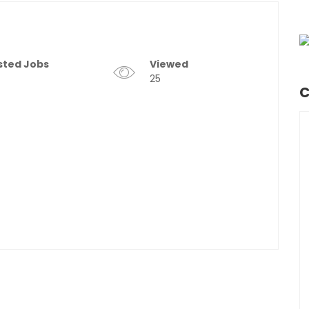
sted Jobs
Viewed
25
C