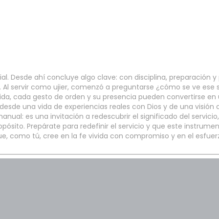
l. Desde ahí concluye algo clave: con disciplina, preparación y
ia. Al servir como ujier, comenzó a preguntarse ¿cómo se ve ese se
ida, cada gesto de orden y su presencia pueden convertirse en 
esde una vida de experiencias reales con Dios y de una visión c
manual: es una invitación a redescubrir el significado del servi
ito. Prepárate para redefinir el servicio y que este instrumento
ue, como tú, cree en la fe vivida con compromiso y en el esfuer