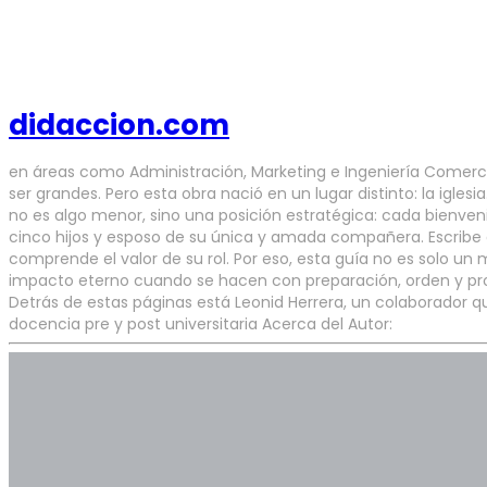
didaccion.com
en áreas como Administración, Marketing e Ingeniería Comercia
ser grandes. Pero esta obra nació en un lugar distinto: la igles
no es algo menor, sino una posición estratégica: cada bienven
cinco hijos y esposo de su única y amada compañera. Escribe d
comprende el valor de su rol. Por eso, esta guía no es solo un 
impacto eterno cuando se hacen con preparación, orden y propós
Detrás de estas páginas está Leonid Herrera, un colaborador q
docencia pre y post universitaria Acerca del Autor: