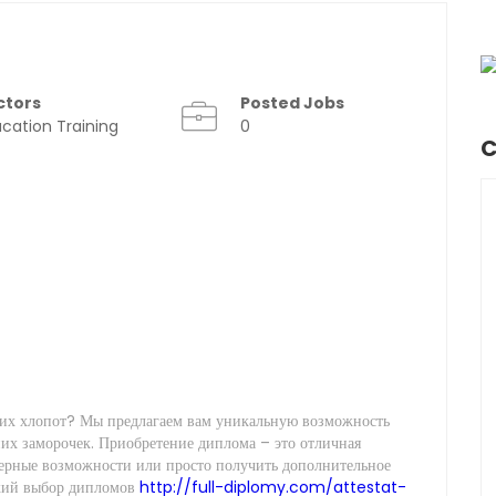
ctors
Posted Jobs
cation Training
0
C
них хлопот? Мы предлагаем вам уникальную возможность
их заморочек. Приобретение диплома – это отличная
рьерные возможности или просто получить дополнительное
окий выбор дипломов
http://full-diplomy.com/attestat-