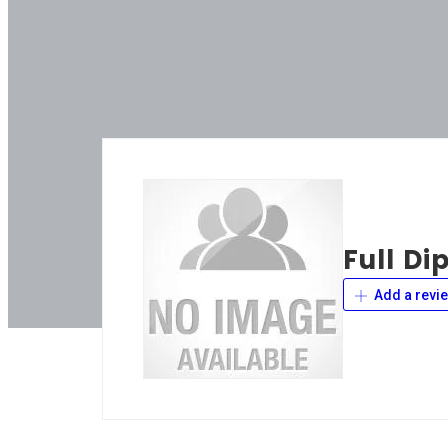
Full D
Add a revi