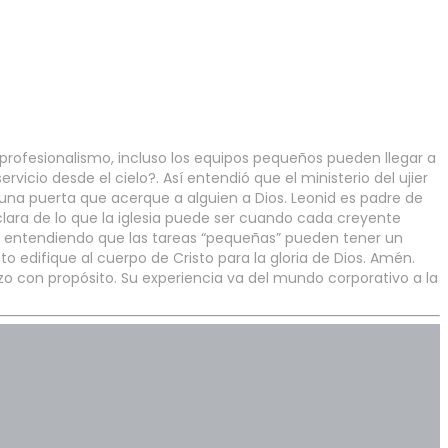
 profesionalismo, incluso los equipos pequeños pueden llegar a
rvicio desde el cielo?. Así entendió que el ministerio del ujier
una puerta que acerque a alguien a Dios. Leonid es padre de
lara de lo que la iglesia puede ser cuando cada creyente
cio, entendiendo que las tareas “pequeñas” pueden tener un
 edifique al cuerpo de Cristo para la gloria de Dios. Amén.
zo con propósito. Su experiencia va del mundo corporativo a la