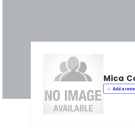
Mica C
Add a revi