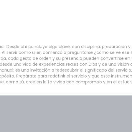
l. Desde ahí concluye algo clave: con disciplina, preparación y
ia. Al servir como ujier, comenzó a preguntarse ¿cómo se ve ese se
ida, cada gesto de orden y su presencia pueden convertirse en 
esde una vida de experiencias reales con Dios y de una visión c
manual: es una invitación a redescubrir el significado del servi
ito. Prepárate para redefinir el servicio y que este instrumento
ue, como tú, cree en la fe vivida con compromiso y en el esfuer