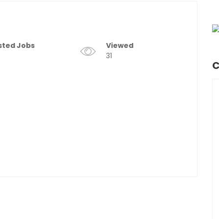
sted Jobs
Viewed
31
C