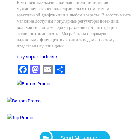
Качественные дженерики для потенции помогают
мужчинам эффективно справляться с симптомами
эректильной дисфункции в любом возрасте. В ассортименте
магазина доступны популярные регуляторы потенции,
включая сиалис дженерики различной концентрации
активного компонента. Мы работаем напрямую с
надежными фармацевтическими заводами, поэтому
предлагаем лучшие цены.
buy super tadarise
Facebook
Mastodon
Email
Compartir
Send Message