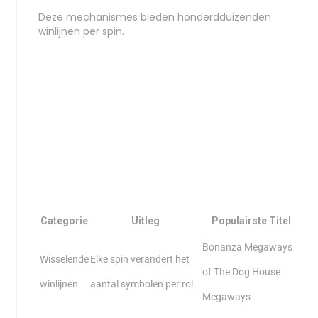
Deze mechanismes bieden honderdduizenden
winlijnen per spin.
Categorie
Uitleg
Populairste Titel
Bonanza Megaways
Wisselende
Elke spin verandert het
of The Dog House
winlijnen
aantal symbolen per rol.
Megaways