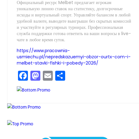
Официальный ресурс Melbet предлагает игрокам
уникальную линию ставок на статистику, долгосрочные
исходы и виртуальный спорт. Управляйте балансом в любой
удобной валюте, выводите выигрыши без скрытых комиссий
и участвуйте в регулярных турнирах. Профессиональная
служба поддержки готова ответить на ваши вопросы в live-
чате в любое время суток.
https://www.pracownia-
usmiechu.pl/nepredskazuemyi-obzor-ourtx-com-i-
melbet-stavki-fishki-i-pobedy-2026/
Facebook
Mastodon
Email
Compartir