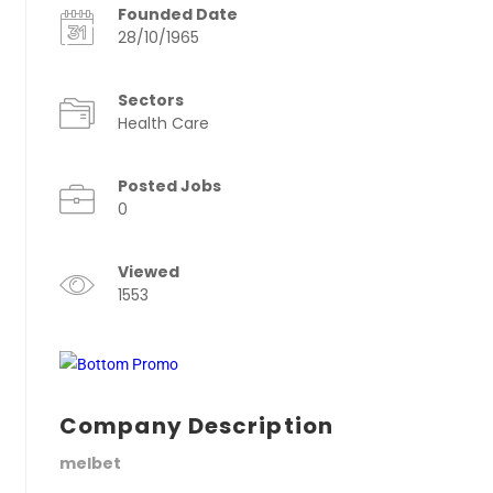
Founded Date
28/10/1965
Sectors
Health Care
Posted Jobs
0
Viewed
1553
Company Description
melbet