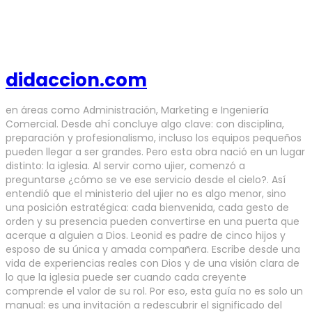
didaccion.com
en áreas como Administración, Marketing e Ingeniería
Comercial. Desde ahí concluye algo clave: con disciplina,
preparación y profesionalismo, incluso los equipos pequeños
pueden llegar a ser grandes. Pero esta obra nació en un lugar
distinto: la iglesia. Al servir como ujier, comenzó a
preguntarse ¿cómo se ve ese servicio desde el cielo?. Así
entendió que el ministerio del ujier no es algo menor, sino
una posición estratégica: cada bienvenida, cada gesto de
orden y su presencia pueden convertirse en una puerta que
acerque a alguien a Dios. Leonid es padre de cinco hijos y
esposo de su única y amada compañera. Escribe desde una
vida de experiencias reales con Dios y de una visión clara de
lo que la iglesia puede ser cuando cada creyente
comprende el valor de su rol. Por eso, esta guía no es solo un
manual: es una invitación a redescubrir el significado del