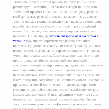
Тютюнові вироби є популярними та популярними серед
різних груп населення. Для багатьох людей це не просто
звичайний предмет споживання, але і свого роду ритуал,
який допомагає розслабитися та насолодитися моментом.
Тим не менш, важливо звертати увагу на якість тютюнових
виробів, яку можна забезпечити лише при їх придбанні
оптом. Оптові закупівлі тютюнових виробів мають свої
переваги. По-перше, це
купить сигареты мелким оптом в
украине
можливість отримати продукцію великими
партіями, що дозволяє економити час та гроші. Крім цього,
оптові закупівлі дозволяють отримати знижки та спеціальні
умови від постачальників. Також важливо відзначити, що
при оптових закупівлях можна вибрати широкий
асортимент товарів та виробників, що задовольнить потреби
навіть найвибагливіших клієнтів. Однією з ключових
переваг оптових закупівель тютюнових виробів є гарантія
якості продукції. Виробники, які спеціалізуються на оптових
продажах, зазвичай мають великий досвід та виробничі
можливості для забезпечення високої якості своїх товарів.
Це дозволяє покупцям бути впевненими у тому, що вони
отримують справжні та якісні тютюнові вироби. Оптові
закупівлі також дозволяють ефективно організувати процес
продажу тютюнових виробів. Багато компаній, які