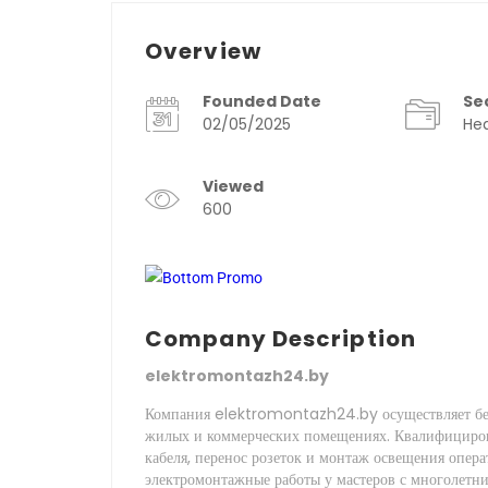
Overview
Founded Date
Se
02/05/2025
Hea
Viewed
600
Company Description
elektromontazh24.by
Компания elektromontazh24.by осуществляет без
жилых и коммерческих помещениях. Квалифициро
кабеля, перенос розеток и монтаж освещения опер
электромонтажные работы у мастеров с многолетн