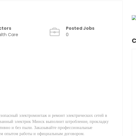
ctors
Posted Jobs
lth Care
0
C
опасный электромонтаж и ремонт электрических сетей в
ванный электрик Минск выполнит штробление, прокладку
ативно и без пыли. Заказывайте профессиональные
им опытом работы и официальным договором.