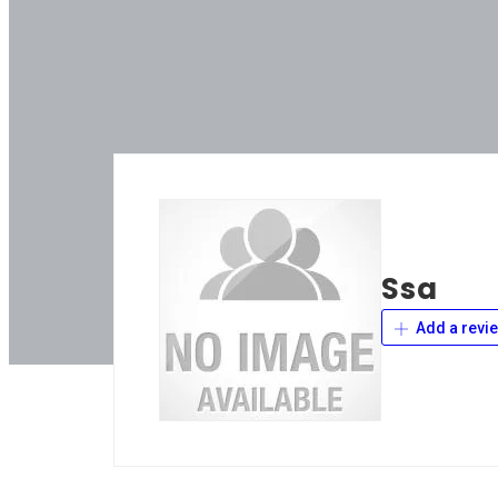
Ssa
Add a revi