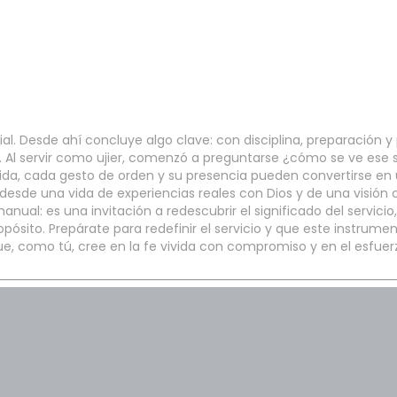
l. Desde ahí concluye algo clave: con disciplina, preparación y
ia. Al servir como ujier, comenzó a preguntarse ¿cómo se ve ese se
ida, cada gesto de orden y su presencia pueden convertirse en 
esde una vida de experiencias reales con Dios y de una visión c
manual: es una invitación a redescubrir el significado del servi
ito. Prepárate para redefinir el servicio y que este instrumento
ue, como tú, cree en la fe vivida con compromiso y en el esfuer