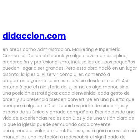
didaccion.com
en áreas como Administración, Marketing e Ingeniería
Comercial. Desde ahí concluye algo clave: con disciplina,
preparación y profesionalismo, incluso los equipos pequeños
pueden llegar a ser grandes. Pero esta obra nació en un lugar
distinto: la iglesia. Al servir como ujier, comenzó a
preguntarse ¿cómo se ve ese servicio desde el cielo?. Así
entendió que el ministerio del ujier no es algo menor, sino
una posición estratégica: cada bienvenida, cada gesto de
orden y su presencia pueden convertirse en una puerta que
acerque a alguien a Dios. Leonid es padre de cinco hijos y
esposo de su única y amada compañera. Escribe desde una
vida de experiencias reales con Dios y de una visión clara de
lo que la iglesia puede ser cuando cada creyente
comprende el valor de su rol. Por eso, esta guía no es solo un
manual: es una invitación a redescubrir el significado del