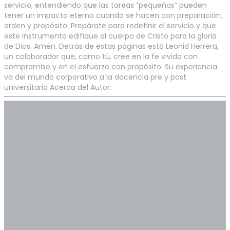
servicio, entendiendo que las tareas “pequeñas” pueden
tener un impacto eterno cuando se hacen con preparación,
orden y propósito. Prepárate para redefinir el servicio y que
este instrumento edifique al cuerpo de Cristo para la gloria
de Dios. Amén. Detrás de estas páginas está Leonid Herrera,
un colaborador que, como tú, cree en la fe vivida con
compromiso y en el esfuerzo con propósito. Su experiencia
va del mundo corporativo a la docencia pre y post
universitaria Acerca del Autor: