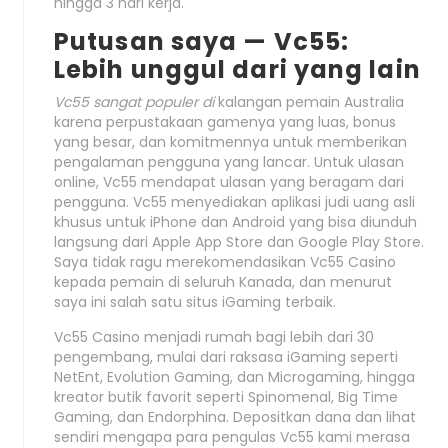
hingga 3 hari kerja.
Putusan saya — Vc55:
Lebih unggul dari yang lain
Vc55 sangat populer di
kalangan pemain Australia
karena perpustakaan gamenya yang luas, bonus
yang besar, dan komitmennya untuk memberikan
pengalaman pengguna yang lancar. Untuk ulasan
online, Vc55 mendapat ulasan yang beragam dari
pengguna. Vc55 menyediakan aplikasi judi uang asli
khusus untuk iPhone dan Android yang bisa diunduh
langsung dari Apple App Store dan Google Play Store.
Saya tidak ragu merekomendasikan Vc55 Casino
kepada pemain di seluruh Kanada, dan menurut
saya ini salah satu situs iGaming terbaik.
Vc55 Casino menjadi rumah bagi lebih dari 30
pengembang, mulai dari raksasa iGaming seperti
NetEnt, Evolution Gaming, dan Microgaming, hingga
kreator butik favorit seperti Spinomenal, Big Time
Gaming, dan Endorphina. Depositkan dana dan lihat
sendiri mengapa para pengulas Vc55 kami merasa